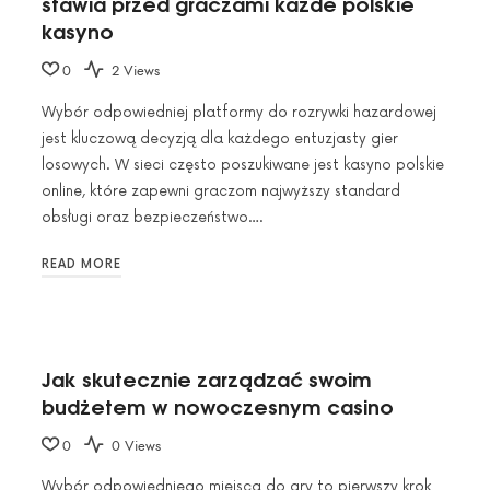
stawia przed graczami każde polskie
kasyno
0
2 Views
Wybór odpowiedniej platformy do rozrywki hazardowej
jest kluczową decyzją dla każdego entuzjasty gier
losowych. W sieci często poszukiwane jest kasyno polskie
online, które zapewni graczom najwyższy standard
obsługi oraz bezpieczeństwo….
READ MORE
Jak skutecznie zarządzać swoim
budżetem w nowoczesnym casino
0
0 Views
Wybór odpowiedniego miejsca do gry to pierwszy krok